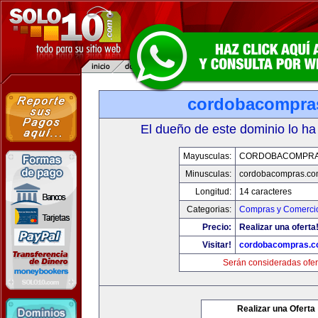
cordobacompra
El dueño de este dominio lo ha
Mayusculas:
CORDOBACOMPRA
Minusculas:
cordobacompras.co
Longitud:
14 caracteres
Categorias:
Compras y Comercio
Precio:
Realizar una oferta
Visitar!
cordobacompras.
Serán consideradas ofer
Realizar una Oferta