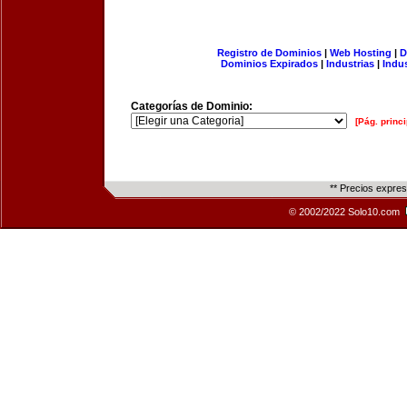
Registro de Dominios
|
Web Hosting
|
D
Dominios Expirados
|
Industrias
|
Indu
Categorías de Dominio:
[Pág. princi
** Precios expre
© 2002/2022 Solo10.com