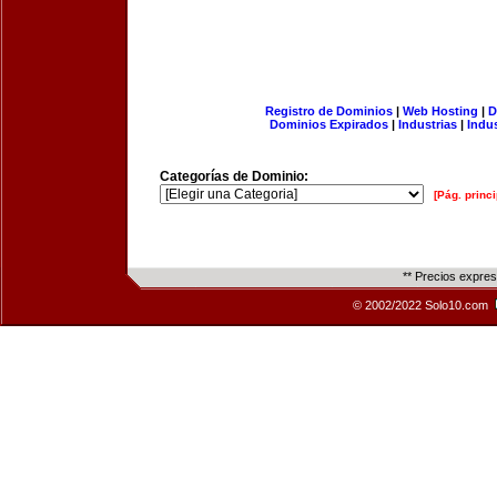
Registro de Dominios
|
Web Hosting
|
D
Dominios Expirados
|
Industrias
|
Indu
Categorías de Dominio:
[Pág. princi
** Precios expre
© 2002/2022 Solo10.com