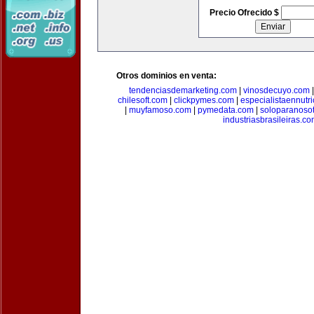
Precio Ofrecido $
Otros dominios en venta:
tendenciasdemarketing.com
|
vinosdecuyo.com
chilesoft.com
|
clickpymes.com
|
especialistaennutr
|
muyfamoso.com
|
pymedata.com
|
soloparanoso
industriasbrasileiras.c