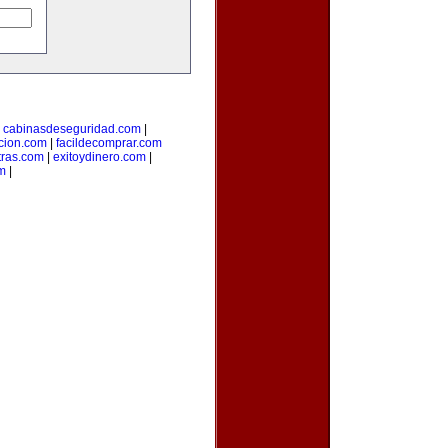
|
cabinasdeseguridad.com
|
icion.com
|
facildecomprar.com
tras.com
|
exitoydinero.com
|
om
|