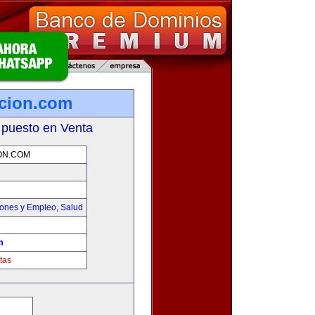
icion.com
 puesto en Venta
ON.COM
iones y Empleo
,
Salud
m
tas