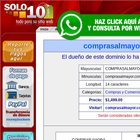
comprasalmayo
El dueño de este dominio lo ha
Mayusculas:
COMPRASALMAYO
Minusculas:
comprasalmayor.co
Longitud:
14 caracteres
Categorias:
Compras y Comercio
Precio:
$1,499.00
Visitar!
comprasalmayor.c
Serán consideradas ofer
R