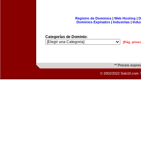
Registro de Dominios
|
Web Hosting
|
D
Dominios Expirados
|
Industrias
|
Indu
Categorías de Dominio:
[Pág. princi
** Precios expre
© 2002/2022 Solo10.com