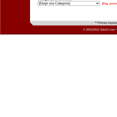
[Pág. princi
** Precios expre
© 2002/2022 Solo10.com